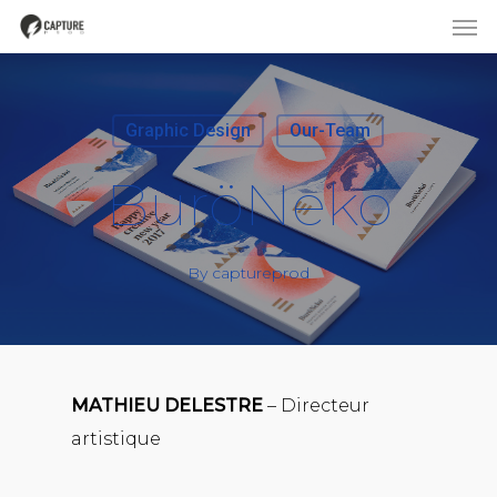
Graphic Design
Our-Team
BuröNeko
By
captureprod
MATHIEU DELESTRE
– Directeur
artistique