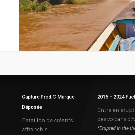
Capture Prod.® Marque
2016 – 2024 Fue
Déposée
Entré en érup
des volcans d’
Bataillon de créatifs
*Erupted in the t
affranchis