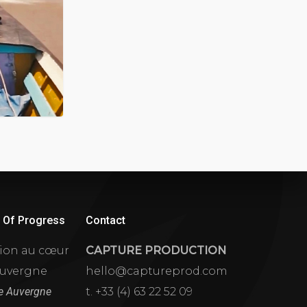
l Of Progress
Contact
tion au cœur
CAPTURE PRODUCTION
Auvergne
hello@captureprod.com
he Auvergne
t. +33 (4) 63 22 52 09