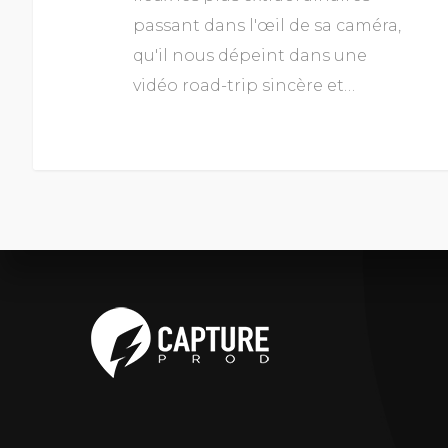
passant dans l'œil de sa caméra,
qu'il nous dépeint dans une
vidéo road-trip sincère et…