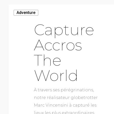
Adventure
Capture
Accros
The
World
À travers ses pérégrinations,
notre réalisateur globetrotter
Marc Vincensini à capturé les
lieux les plus extraordinaires