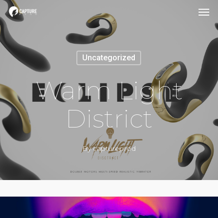
Uncategorized
Warm Light
District
By
captureprod